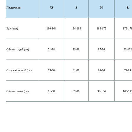
Позначення
XS
S
M
L
Зріст (см)
160-164
164-168
168-172
172-17
Обхват грудей (см)
71-78
79-86
87-94
95-102
Окружність талії (см)
53-60
61-68
69-76
77-84
Обхват стегон (см)
81-88
89-96
97-104
105-11