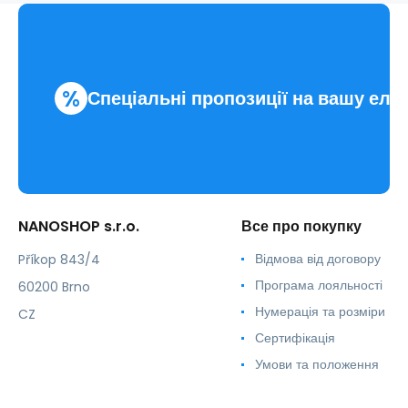
коміром-
стійкою.жіночий
%
Спеціальні пропозиції на вашу еле
NANOSHOP s.r.o.
Все про покупку
Відмова від договору
Příkop 843/4
Програма лояльності
60200 Brno
Нумерація та розміри
CZ
Сертифікація
Умови та положення