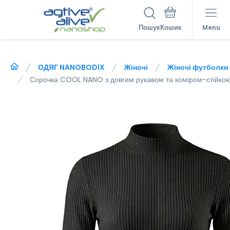
Пошук
Menu
ОДЯГ NANOBODIX
Жіночі
Жіночі футболки
Сорочка COOL NANO з довгим рукавом та коміром-стійкою