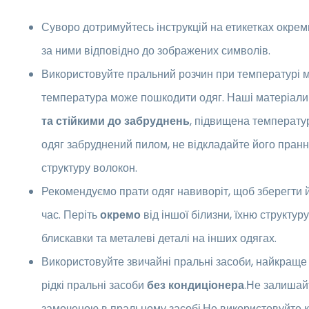
Суворо дотримуйтесь інструкцій на етикетках окрем
за ними відповідно до зображених символів.
Використовуйте пральний розчин при температурі 
температура може пошкодити одяг. Наші матеріали
та стійкими до забруднень
, підвищена температу
одяг забруднений пилом, не відкладайте його пран
структуру волокон.
Рекомендуємо прати одяг навиворіт, щоб зберегти 
час. Періть
окремо
від іншої білизни, їхню структу
блискавки та металеві деталі на інших одягах.
Використовуйте звичайні пральні засоби, найкращ
рідкі пральні засоби
без кондиціонера
.Не залишай
замоченою в пральному засобі.Не використовуйте к