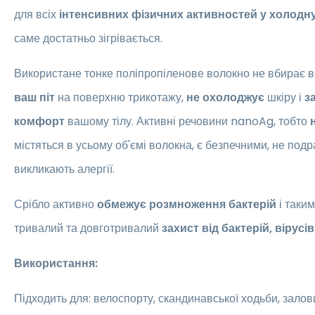
для всіх
інтенсивних фізичних активностей у холодн
саме достатньо зігрівається.
Використане тонке поліпропіленове волокно не вбирає в
ваш піт
на поверхню трикотажу,
не охолоджує
шкіру і
за
комфорт
вашому тілу. Активні речовини nanoAg, тобто
містяться в усьому об'ємі волокна, є безпечними, не под
викликають алергії.
Срібло активно
обмежує розмноження бактерій
і таки
тривалий та довготривалий
захист від бактерій, вірусі
Використання:
Підходить для: велоспорту, скандинавської ходьби, залови