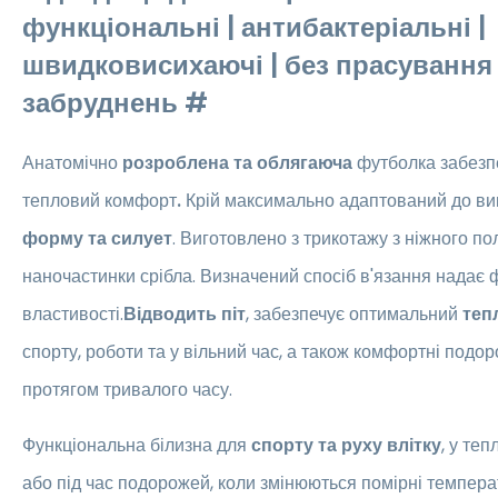
функціональні | антибактеріальні |
швидковисихаючі | без прасування |
забруднень #
Анатомічно
розроблена та облягаюча
футболка
забезп
тепловий комфорт
.
Крій максимально адаптований до виг
форму та силует
. Виготовлено з трикотажу з ніжного по
наночастинки срібла. Визначений спосіб в'язання надає 
властивості.
Відводить піт
, забезпечує оптимальний
теп
спорту, роботи та у вільний час, а також комфортні подор
протягом тривалого часу.
Функціональна білизна для
спорту та руху влітку
, у теп
або під час подорожей, коли змінюються помірні темпера