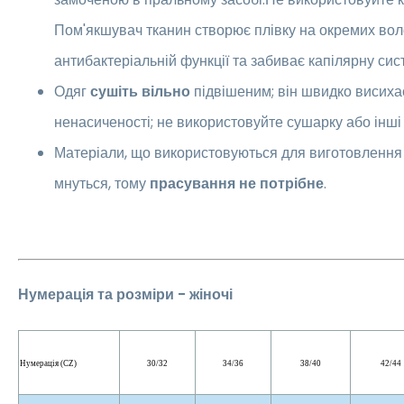
Пом'якшувач тканин створює плівку на окремих во
антибактеріальній функції та забиває капілярну сис
Одяг
сушіть вільно
підвішеним; він швидко висиха
ненасиченості; не використовуйте сушарку або інші
Матеріали, що використовуються для виготовлення 
мнуться, тому
прасування не потрібне
.
Нумерація та розміри - жіночі
Нумерація (CZ)
30/32
34/36
38/40
42/44