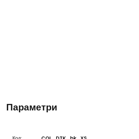
Параметри
Код:
COL_DTK_bk_XS