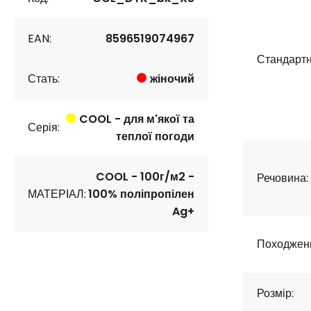
EAN:
8596519074967
Стандартн
Стать:
жіночий
COOL - для м'якої та
Серія:
теплої погоди
COOL - 100г/м2 -
Речовина:
МАТЕРІАЛ:
100% поліпропілен
Ag+
Походжен
Розмір: