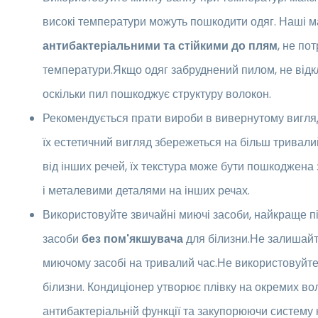
високі температури можуть пошкодити одяг. Наші м
антибактеріальними та стійкими до плям
, не по
температури.Якщо одяг забруднений пилом, не відк
оскільки пил пошкоджує структуру волокон.
Рекомендується прати вироби в вивернутому вигляд
їх естетичний вигляд збережеться на більш тривалий
від інших речей, їх текстура може бути пошкоджена
і металевими деталями на інших речах.
Використовуйте звичайні миючі засоби, найкраще пі
засоби
без пом'якшувача
для білизни.Не залишайт
миючому засобі на тривалий час.Не використовуйте
білизни. Кондиціонер утворює плівку на окремих в
антибактеріальній функції та закупорюючи систему 