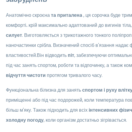
Анатомічно скроєна
та приталена
, ця
сорочка буде трим
комфорті
.
крій максимально адаптований до вигинів тіла
силует
. Виготовляється з трикотажного тонкого поліпроп
наночастинки срібла. Визначений спосіб в'язання надає
властивостей.Він відводить
піт
, забезпечуючи оптималь
під час занять спортом, роботи та відпочинку, а також ко
відчуття чистоти
протягом тривалого часу.
Функціональна білизна для занять
спортом і руху влітк
приміщенні або під час подорожей, коли температура пов
більш м'яку. Також підходить для всіх
інтенсивних фізи
холодну погоду
, коли організм достатньо зігрівається.