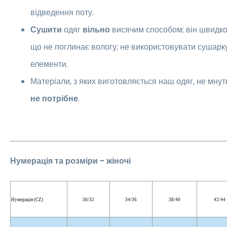
відведення поту.
Сушити
одяг
вільно
висячим способом; він швидко
що не поглинає вологу; не використовувати сушарку
елементи.
Матеріали, з яких виготовляється наш одяг, не мнут
не потрібне
.
Нумерація та розміри - жіночі
Нумерація (CZ)
30/32
34/36
38/40
42/44