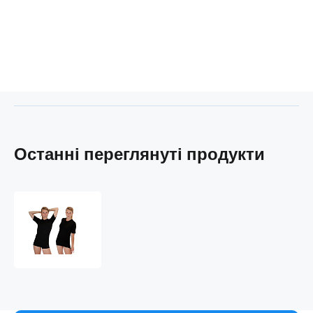
забруднень
Останні переглянуті продукти
Сорочка
з
коротким
рукавом
COOL
NANO
.жіночий