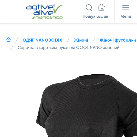
Пошук
Menu
ОДЯГ NANOBODIX
Жіночі
Жіночі футболки
Сорочка з коротким рукавом COOL NANO .жіночий