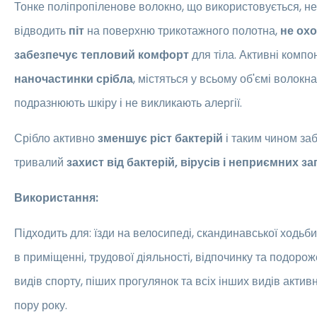
Тонке поліпропіленове волокно, що використовується, не
відводить
піт
на поверхню трикотажного полотна,
не ох
забезпечує тепловий комфорт
для тіла. Активні комп
наночастинки срібла
, містяться у всьому об'ємі волокна
подразнюють шкіру і не викликають алергії.
Срібло активно
зменшує ріст бактерій
і таким чином заб
тривалий
захист від бактерій, вірусів і неприємних за
Використання:
Підходить для: їзди на велосипеді, скандинавської ходьби
в приміщенні, трудової діяльності, відпочинку та подороже
видів спорту, піших прогулянок та всіх інших видів актив
пору року.