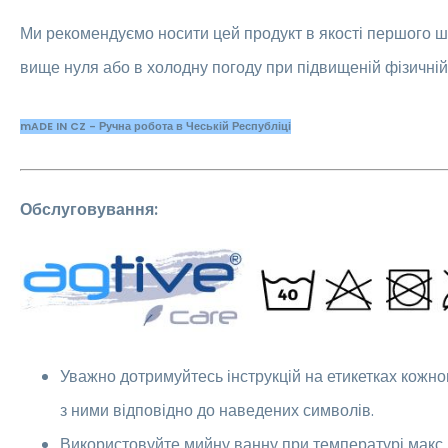
Ми рекомендуємо носити цей продукт в якості першого ш
вище нуля або в холодну погоду при підвищеній фізичній 
mADE IN CZ - Ручна робота в Чеській Республіці
Обслуговування:
Уважно дотримуйтесь інструкцій на етикетках кожно
з ними відповідно до наведених символів.
Використовуйте мийну ванну при температурі макс