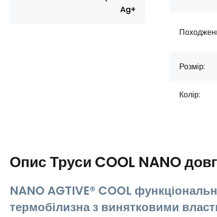
Ag+
Походжен
Розмір:
Колір:
Опис
Труси COOL NANO довг
NANO AGTIVE® COOL функціональ
термобілизна з винятковими власт