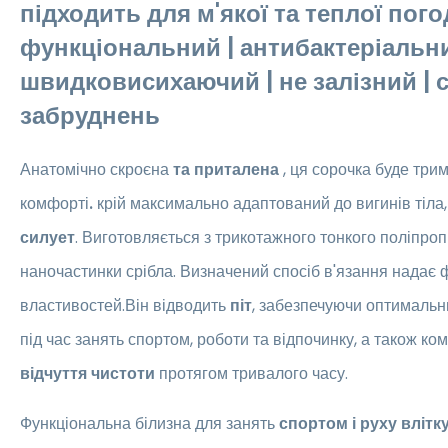
підходить для м'якої та теплої пого
функціональний | антибактеріальни
швидковисихаючий | не залізний | с
забруднень
Анатомічно скроєна
та приталена
, ця
сорочка буде трим
комфорті
.
крій максимально адаптований до вигинів тіла
силует
. Виготовляється з трикотажного тонкого поліпроп
наночастинки срібла. Визначений спосіб в'язання надає
властивостей.Він відводить
піт
, забезпечуючи оптималь
під час занять спортом, роботи та відпочинку, а також ко
відчуття чистоти
протягом тривалого часу.
Функціональна білизна для занять
спортом і руху влітк