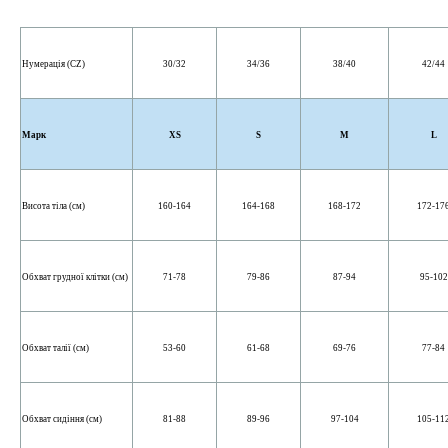
Нумерація (CZ)
30/32
34/36
38/40
42/44
Марк
XS
S
M
L
Висота тіла (см)
160-164
164-168
168-172
172-17
Обхват грудної клітки (см)
71-78
79-86
87-94
95-102
Обхват талії (см)
53-60
61-68
69-76
77-84
Обхват сидіння (см)
81-88
89-96
97-104
105-11