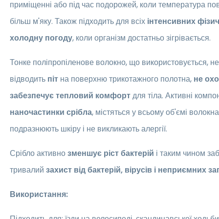
приміщенні або під час подорожей, коли температура пов
більш м'яку. Також підходить для всіх
інтенсивних фізи
холодну погоду
, коли організм достатньо зігрівається.
Тонке поліпропіленове волокно, що використовується, не
відводить
піт
на поверхню трикотажного полотна,
не ох
забезпечує тепловий комфорт
для тіла. Активні комп
наночастинки срібла
, містяться у всьому об'ємі волокна
подразнюють шкіру і не викликають алергії.
Срібло активно
зменшує ріст бактерій
і таким чином заб
тривалий
захист від бактерій, вірусів і неприємних за
Використання:
Підходить для: їзди на велосипеді, скандинавської ходьби