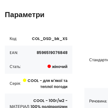
Параметри
Код:
COL_DSD_bk_XS
EAN:
8596519076848
Стандартн
Стать:
жіночий
COOL - для м'якої та
Серія:
теплої погоди
COOL - 100г/м2 -
Речовина:
МАТЕРІАЛ:
100% поліпропілен