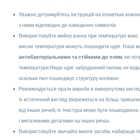
Уважно дотримуйтесь інструкцій на етикетках кожно
з ними відповідно до наведених символів.
Використовуйте мийну ванну при температурі макс
високі температури можуть пошкодити одяг. Наші м
антибактеріальними та стійкими до плям
, не по
температури.Якщо одяг забруднений пилом, не відк
оскільки пил пошкоджує структуру волокон.
Рекомендується прати вироби в вивернутому вигляд
їх естетичний вигляд збережеться на більш тривалий
від інших речей, їх текстура може бути пошкоджена
і металевими деталями на інших речах.
Використовуйте звичайні миючі засоби, найкраще пі