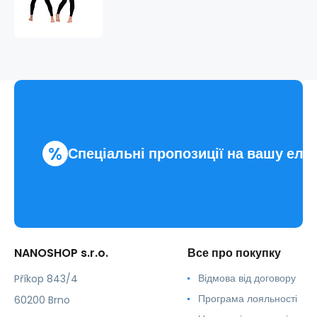
NANO
довгі.жіночий
%
Спеціальні пропозиції на вашу еле
NANOSHOP s.r.o.
Все про покупку
Відмова від договору
Příkop 843/4
Програма лояльності
60200 Brno