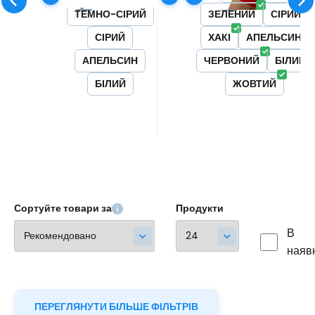
Улюбленець
Порівняйте
Улюбленець
Порівняйте
переробки. ECO
для активного відпочинку
ТЕМНО-СІРИЙ
ЗЕЛЕНИЙ
СІРИЙ
Respect - бережливе
та всіх видів спорту. #
СІРИЙ
ХАКІ
АПЕЛЬСИН
ставлення до ресурсів,
функціональний |
АПЕЛЬСИН
ЧЕРВОНИЙ
БІЛИЙ
відповідальне ставлення
антибактеріальний |
БІЛИЙ
ЖОВТИЙ
до природи
швидковисихаючий | не
залізний | стійкий до
забруднень
Сортуйте товари за
Продукти
В
наяв
ПЕРЕГЛЯНУТИ БІЛЬШЕ ФІЛЬТРІВ