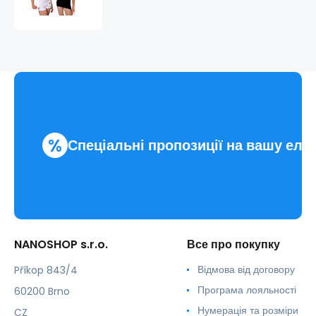
коротким
рукавом
COOL
NANO
V
.жіночий
%
Спеціальні пропозиції на вашу еле
NANOSHOP s.r.o.
Все про покупку
Відмова від договору
Příkop 843/4
Програма лояльності
60200 Brno
Нумерація та розміри
CZ