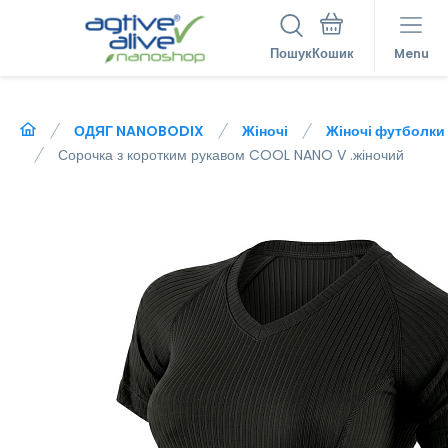
Пошук
Menu
ОДЯГ NANOBODIX
Жіночі
Жіночі футболки
Сорочка з коротким рукавом COOL NANO V .жіночий