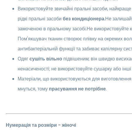
Використовуйте звичайні пральні засоби, найкращ
рідкі пральні засоби
без кондиціонера
.Не залишай
замоченою в пральному засобі.Не використовуйте к
Пом'якшувач тканин створює плівку на окремих во
антибактеріальній функції та забиває капілярну сис
Одяг
сушіть вільно
підвішеним; він швидко висиха
ненасиченості; не використовуйте сушарку або інші
Матеріали, що використовуються для виготовлення 
мнуться, тому
прасування не потрібне
.
Нумерація та розміри - жіночі