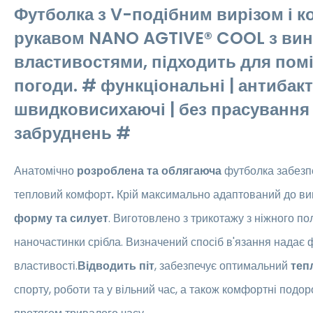
Футболка з V-подібним вирізом і к
рукавом NANO AGTIVE® COOL з ви
властивостями, підходить для помі
погоди. # функціональні | антибакт
швидковисихаючі | без прасування |
забруднень #
Анатомічно
розроблена та облягаюча
футболка
забезп
тепловий комфорт
.
Крій максимально адаптований до виг
форму та силует
. Виготовлено з трикотажу з ніжного по
наночастинки срібла. Визначений спосіб в'язання надає 
властивості.
Відводить піт
, забезпечує оптимальний
теп
спорту, роботи та у вільний час, а також комфортні подор