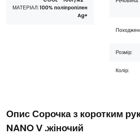
Речовина:
МАТЕРІАЛ:
100% поліпропілен
Ag+
Походжен
Розмір:
Колір:
Опис
Сорочка з коротким р
NANO V .жіночий