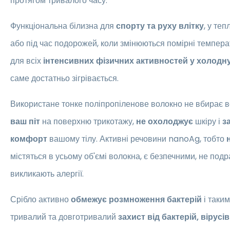
протягом тривалого часу.
Функціональна білизна для
спорту та руху влітку
, у теп
або під час подорожей, коли змінюються помірні темпера
для всіх
інтенсивних фізичних активностей у холодн
саме достатньо зігрівається.
Використане тонке поліпропіленове волокно не вбирає в
ваш піт
на поверхню трикотажу,
не охолоджує
шкіру і
за
комфорт
вашому тілу. Активні речовини nanoAg, тобто
містяться в усьому об'ємі волокна, є безпечними, не под
викликають алергії.
Срібло активно
обмежує розмноження бактерій
і таки
тривалий та довготривалий
захист від бактерій, вірусі