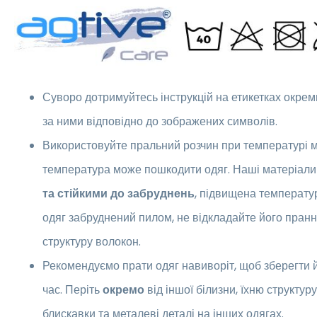
Суворо дотримуйтесь інструкцій на етикетках окрем
за ними відповідно до зображених символів.
Використовуйте пральний розчин при температурі 
температура може пошкодити одяг. Наші матеріали
та стійкими до забруднень
, підвищена температу
одяг забруднений пилом, не відкладайте його пран
структуру волокон.
Рекомендуємо прати одяг навиворіт, щоб зберегти 
час. Періть
окремо
від іншої білизни, їхню структу
блискавки та металеві деталі на інших одягах.