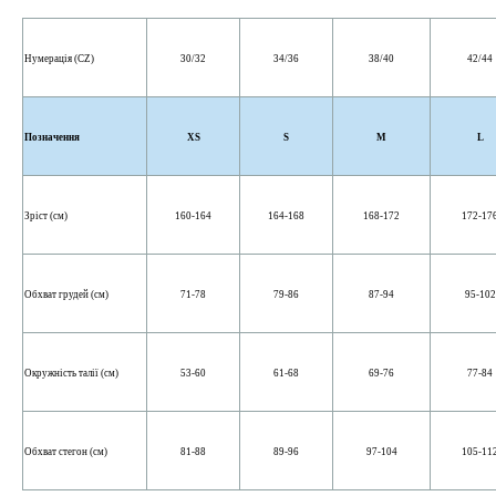
Нумерація (CZ)
30/32
34/36
38/40
42/44
Позначення
XS
S
M
L
Зріст (см)
160-164
164-168
168-172
172-17
Обхват грудей (см)
71-78
79-86
87-94
95-102
Окружність талії (см)
53-60
61-68
69-76
77-84
Обхват стегон (см)
81-88
89-96
97-104
105-11