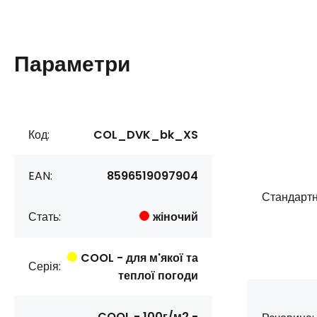
Параметри
Код:
COL_DVK_bk_XS
EAN:
8596519097904
Стандартн
Стать:
жіночий
COOL - для м'якої та
Серія:
теплої погоди
COOL - 100г/м2 -