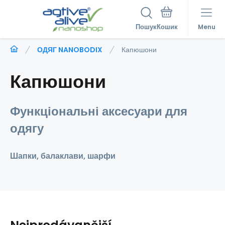
Пошук
Menu
ОДЯГ NANOBODIX
Капюшони
Капюшони
Функціональні аксесуари для
одягу
Шапки, балаклави, шарфи