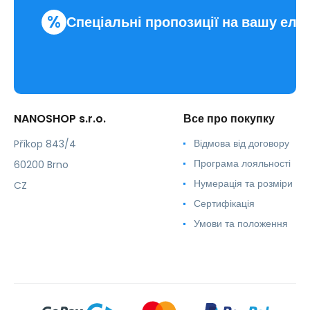
%
Спеціальні пропозиції на вашу еле
NANOSHOP s.r.o.
Все про покупку
Відмова від договору
Příkop 843/4
Програма лояльності
60200 Brno
Нумерація та розміри
CZ
Сертифікація
Умови та положення