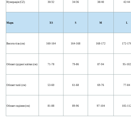
Нумерація (CZ)
30/32
34/36
38/40
42/44
Марк
XS
S
M
L
Висота тіла (см)
160-164
164-168
168-172
172-17
Обхват грудної клітки (см)
71-78
79-86
87-94
95-102
Обхват талії (см)
53-60
61-68
69-76
77-84
Обхват сидіння (см)
81-88
89-96
97-104
105-11