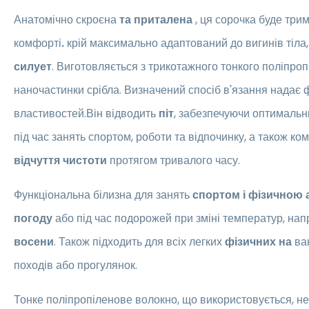
Анатомічно скроєна
та приталена
, ця
сорочка буде трим
комфорті
.
крій максимально адаптований до вигинів тіла
силует
. Виготовляється з трикотажного тонкого поліпроп
наночастинки срібла. Визначений спосіб в'язання надає
властивостей.Він відводить
піт
, забезпечуючи оптималь
під час занять спортом, роботи та відпочинку, а також ко
відчуття чистоти
протягом тривалого часу.
Функціональна білизна для занять
спортом і фізичною 
погоду
або під час подорожей при зміні температур, нап
восени
. Також підходить для всіх легких
фізичних на
ван
походів або прогулянок.
Тонке поліпропіленове волокно, що використовується, не