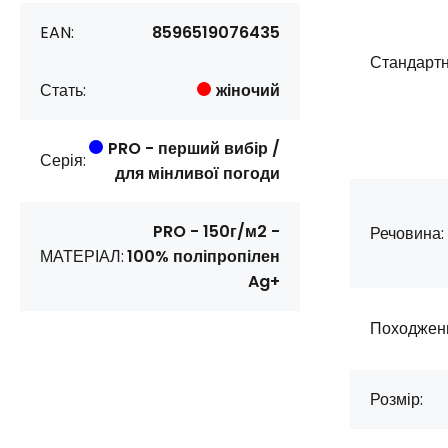
EAN:
8596519076435
Стандартн
Стать:
жіночий
PRO - перший вибір /
Серія:
для мінливої погоди
PRO - 150г/м2 -
Речовина:
МАТЕРІАЛ:
100% поліпропілен
Ag+
Походжен
Розмір: