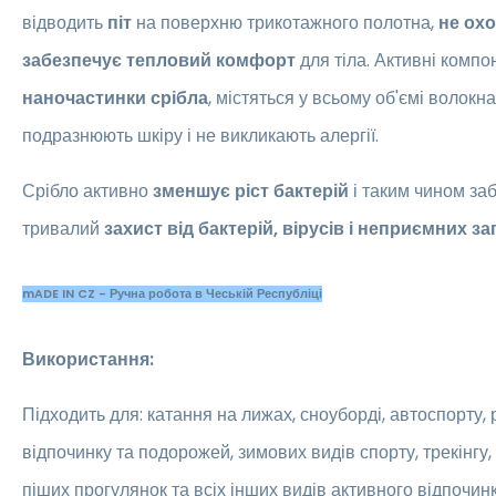
відводить
піт
на поверхню трикотажного полотна,
не ох
забезпечує тепловий комфорт
для тіла. Активні комп
наночастинки срібла
, містяться у всьому об'ємі волокна
подразнюють шкіру і не викликають алергії.
Срібло активно
зменшує ріст бактерій
і таким чином заб
тривалий
захист від бактерій, вірусів і неприємних за
mADE IN CZ - Ручна робота в Чеській Республіці
Використання:
Підходить для: катання на лижах, сноуборді, автоспорту, р
відпочинку та подорожей, зимових видів спорту, трекінгу,
піших прогулянок та всіх інших видів активного відпочинк