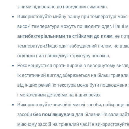
з ними відповідно до наведених символів.
Використовуйте мийну ванну при температурі макс
високі температури можуть пошкодити одяг. Наші м
антибактеріальними та стійкими до плям
, не по
температури.Якщо одяг забруднений пилом, не відк
оскільки пил пошкоджує структуру волокон.
Рекомендується прати вироби в вивернутому вигляд
їх естетичний вигляд збережеться на більш тривалий
від інших речей, їх текстура може бути пошкоджена
і металевими деталями на інших речах.
Використовуйте звичайні миючі засоби, найкраще пі
засоби
без пом'якшувача
для білизни.Не залишайт
миючому засобі на тривалий час.Не використовуйте