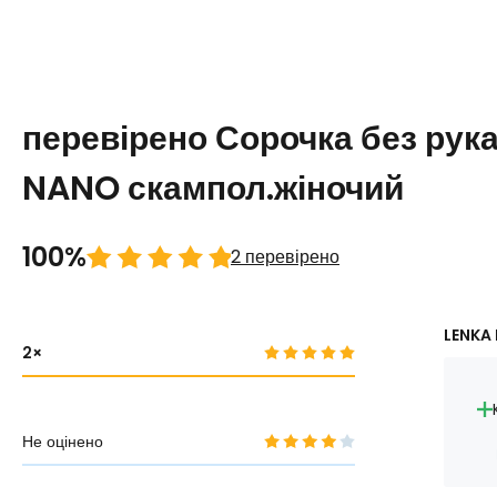
перевірено Сорочка без рук
NANO скампол.жіночий
100%
2 перевірено
LENKA 
2
Не оцінено