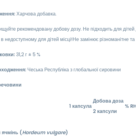
ження:
Харчова добавка.
щуйте рекомендовану добову дозу. Не підходить для дітей до
 в недоступному для дітей місці!Не замінює різноманітне т
ковки:
31,2 г ± 5 %
оходження:
Чеська Республіка з глобальної сировини
речовини
Добова доза
1 капсула
% R
2 капсули
 ячмінь (
Hordeum vulgare
)