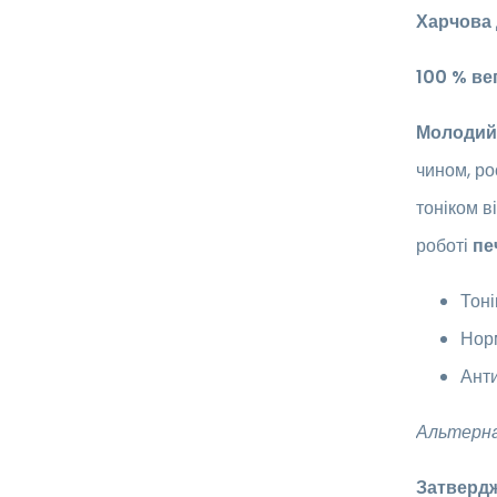
Харчова
100 % ве
Молодий 
чином, р
тоніком в
роботі
пе
Тоні
Норм
Ант
Альтерна
Затвердж