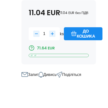
11.04
EUR
11.04
EUR
без ПДВ
ДО
ks
КОШИКА
71.64
EUR
Запит
Дивись
Поділіться