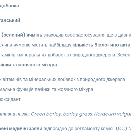
 добавка
ганський
(зелений) ячмінь
знаходив своє застосування ще в давни
ослина ячменю містить найбільшу
кількість біологічно акт
ітамінів і мінеральних добавок з природного джерела. Зелен
чінки
та
жовчного міхура
.
к вітамінів та мінеральних добавок з природного джерела
альна функція печінки та жовчного міхура
иоксидант
тивна назва: Green barley,
barley grass,
Hordeum vulgare
ені медичні заяви
відповідно до регламенту комісії (ЄС)