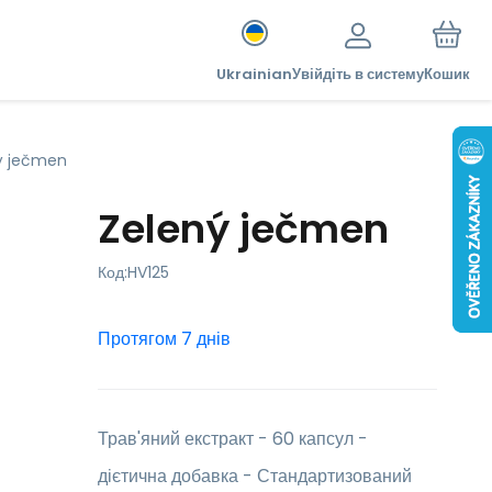
Ukrainian
Увійдіть в систему
Кошик
ý ječmen
Zelený ječmen
Код:
HV125
Протягом 7 днів
Трав'яний екстракт - 60 капсул -
дієтична добавка - Стандартизований