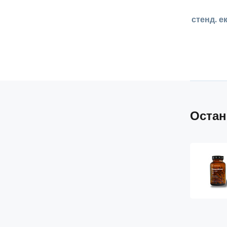
стенд. е
Остан