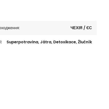
оходження:
ЧЕХІЯ / ЄС
l:
Superpotravina, Játra, Detoxikace, Žlučník