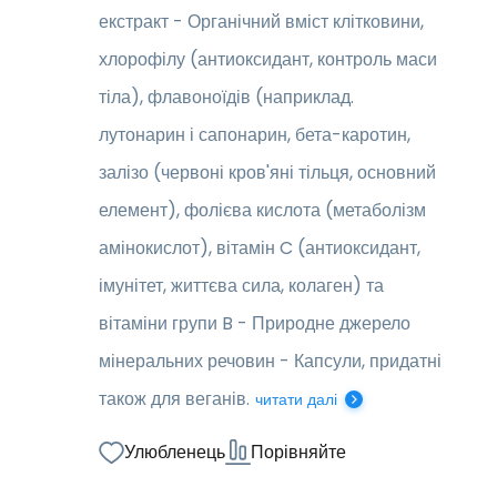
екстракт - Органічний вміст клітковини,
хлорофілу (антиоксидант, контроль маси
тіла), флавоноїдів (наприклад.
лутонарин і сапонарин, бета-каротин,
залізо (червоні кров'яні тільця, основний
елемент), фолієва кислота (метаболізм
амінокислот), вітамін C (антиоксидант,
імунітет, життєва сила, колаген) та
вітаміни групи B - Природне джерело
мінеральних речовин - Капсули, придатні
також для веганів.
читати далі
Улюбленець
Порівняйте