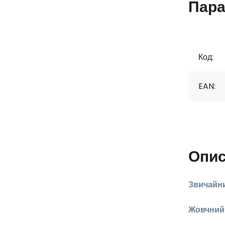
Пара
Код:
EAN:
Опи
Звичайни
Жовчний 