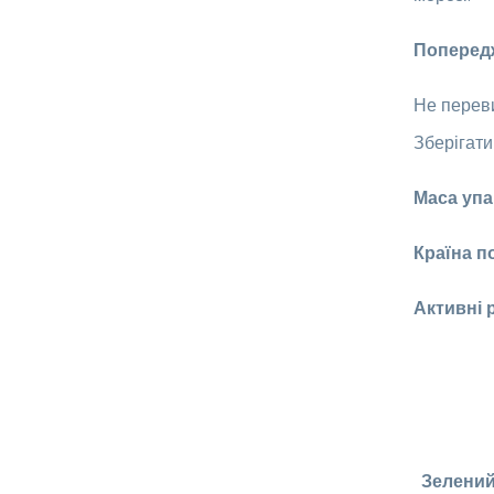
Поперед
Не переви
Зберігати
Маса упа
Країна п
Активні 
Зелений