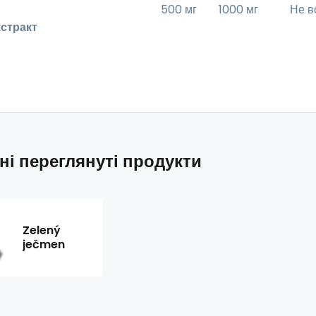
500 мг
1000 мг
Не в
кстракт
ні переглянуті продукти
Zelený
ječmen