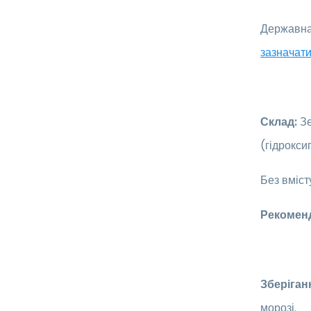
Державна 
зазначати
Склад:
Зе
(гідрокс
Без вміст
Рекомен
Зберіган
морозі.