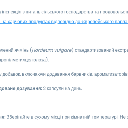
інспекція з питань сільського господарства та продовольст
 на харчових продуктах відповідно до Європейського парл
лений ячмінь (
Hordeum vulgare
) стандартизований екстра
ипропілметилцелюлоза).
у добавок, включаючи додавання барвників, ароматизаторів
доване дозування:
2 капсули на день.
ня:
Зберігайте в сухому місці при кімнатній температурі. Н