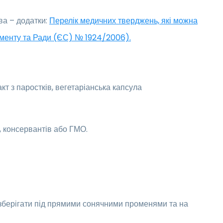
ва – додатки:
Перелік медичних тверджень, які можна
аменту та Ради (ЄС) № 1924/2006).
кт з паростків, вегетаріанська капсула
, консервантів або ГМО.
е зберігати під прямими сонячними променями та на