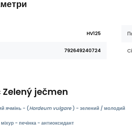
метри
HV125
П
792649240724
Cí
с
Zelený ječmen
й ячмінь -
(
Hordeum vulgare
) - зелений / молодий
міхур - печінка -
антиоксидант