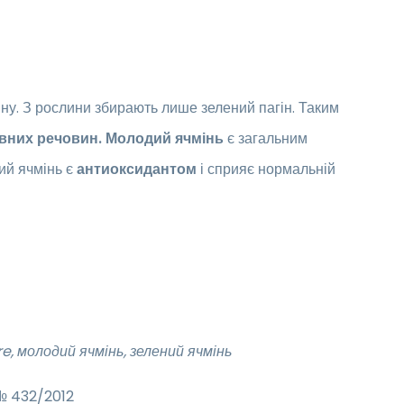
ну. З рослини збирають лише зелений пагін. Таким
ивних речовин.
Молодий ячмінь
є загальним
ий ячмінь є
антиоксидантом
і сприяє нормальній
, молодий ячмінь, зелений ячмінь
 № 432/2012