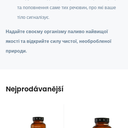
та поповнення саме тих речовин, про які ваше
тіло сигналізує.
Надайте своєму організму паливо найвищої
якості та відкрийте силу чистої, необробленої
природи.
Nejprodávanější
EAN:
792649240670
Код:
HV113
EAN:
Код:
792649240069
HV074
Протягом 7 днів
Протягом 7 днів
11.04
EUR
11.04
EUR
Psyllium
Brusinka obecná
Cíl:
Imunita,
Cíl:
Superpotravina,