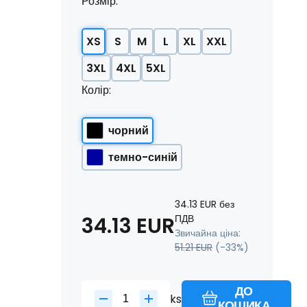
Розмір:
XS
S
M
L
XL
XXL
3XL
4XL
5XL
Колір:
чорний
темно-синій
34.13
EUR
без
34.13
EUR
ПДВ
Звичайна ціна:
51.21
EUR
(-
33
%)
ДО
ks
КОШИКА