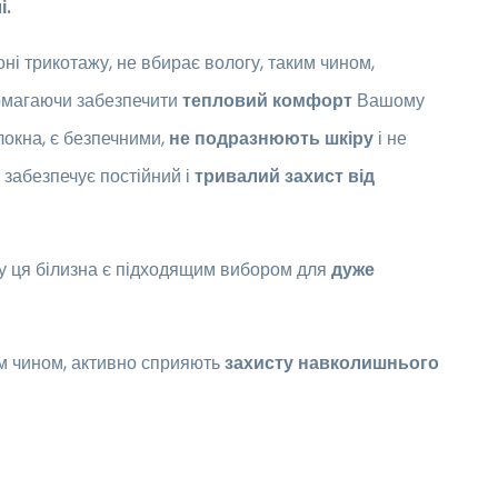
і.
ні трикотажу, не вбирає вологу, таким чином,
омагаючи забезпечити
тепловий комфорт
Вашому
олокна, є безпечними,
не подразнюють шкіру
і не
м забезпечує постійний і
тривалий захист від
му ця білизна є підходящим вибором для
дуже
им чином, активно сприяють
захисту навколишнього