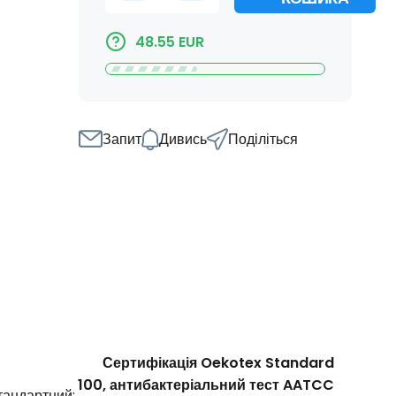
48.55
EUR
Запит
Дивись
Поділіться
Сертифікація Oekotex Standard
100, антибактеріальний тест AATCC
тандартний: