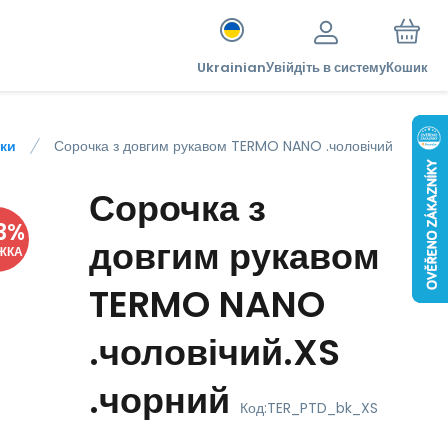
Ukrainian
Увійдіть в систему
Кошик
чки
Сорочка з довгим рукавом TERMO NANO .чоловічий
Сорочка з
3
%
довгим рукавом
ЖКА
TERMO NANO
.чоловічий.XS
.чорний
Код:
TER_PTD_bk_XS