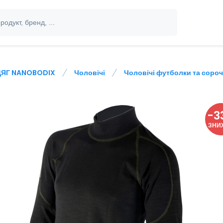
ЯГ NANOBODIX
Чоловічі
Чоловічі футболки та соро
-
3
ЗНИ