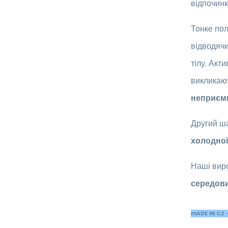
відпочинк
Тонке пол
відводяч
тілу. Акт
викликают
неприєм
Другий ша
холодної
Наші виро
середов
mADE IN CZ -