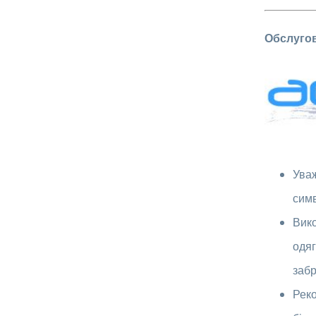
Обслуго
Уваж
симв
Вико
одяг
забр
Реко