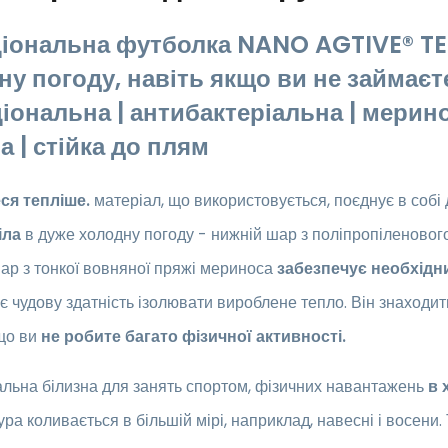
іональна футболка NANO AGTIVE® TER
ну погоду, навіть якщо ви не займає
іональна | антибактеріальна | мерин
а | стійка до плям
ся тепліше.
матеріал, що використовується, поєднує в собі
іла
в дуже холодну погоду - нижній шар з поліпропіленово
ар з тонкої вовняної пряжі мериноса
забезпечує необхідн
 чудову здатність ізолювати вироблене тепло. Він знаходит
кщо ви
не робите багато фізичної активності.
льна білизна для занять спортом, фізичних навантажень
в 
ра коливається в більшій мірі, наприклад, навесні і восени.