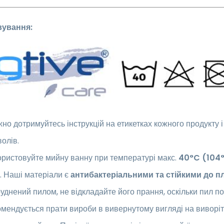
вування:
но дотримуйтесь інструкцій на етикетках кожного продукту 
олів.
ристовуйте мийну ванну при температурі макс.
40°C (104
. Наші матеріали є
антибактеріальними та стійкими до п
уднений пилом, не відкладайте його прання, оскільки пил п
мендується прати вироби в вивернутому вигляді на виворітн