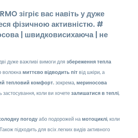
MO зігріє вас навіть у дуже
теся фізичною активністю. #
осова | швидковисихаюча | не
 дві дуже важливі вимоги для
збереження тепла
го волокна
миттєво відводить піт
від шкіри, а
ий тепловий комфорт.
зокрема,
мериносова
ь застосування, коли ви хочете
залишатися в теплі
,
холодну погоду
або подорожей на
мотоциклі
, коли
 Також підходить для всіх легких видів активного