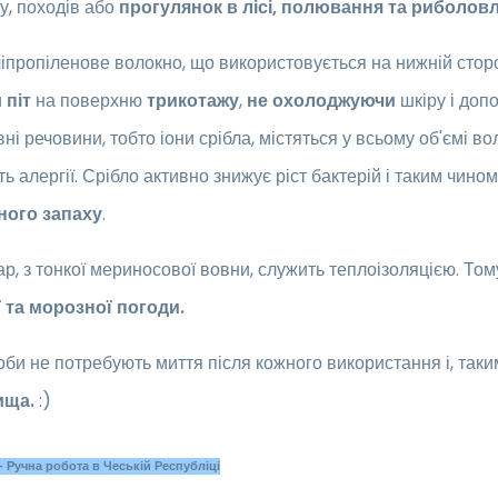
у, походів або
прогулянок в лісі, полювання та риболовл
іпропіленове волокно, що використовується на нижній сторо
и
піт
на поверхню
трикотажу
,
не охолоджуючи
шкіру і доп
ивні речовини, тобто іони срібла, містяться у всьому об'ємі в
ь алергії. Срібло активно знижує ріст бактерій і таким чино
ного запаху
.
р, з тонкої мериносової вовни, служить теплоізоляцією. То
 та морозної погоди.
би не потребують миття після кожного використання і, так
ища.
:)
 Ручна робота в Чеській Республіці