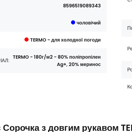
8596519089343
чоловічий
П
TERMO - для холодної погоди
Ре
TERMO - 180г/м2 - 80% поліпропілен
ІАЛ:
Ag+, 20% меринос
Ро
Ко
с
Сорочка з довгим рукавом T