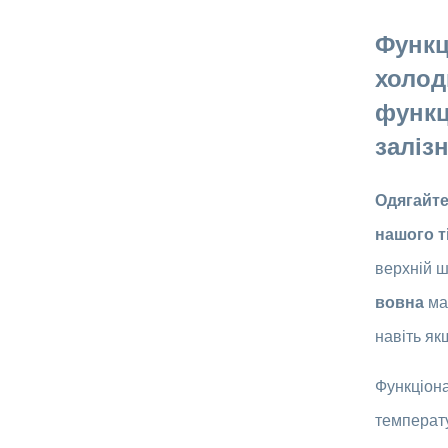
Функц
холод
функц
залізн
Одягайте
нашого т
верхній ш
вовна
має
навіть я
Функціона
температу