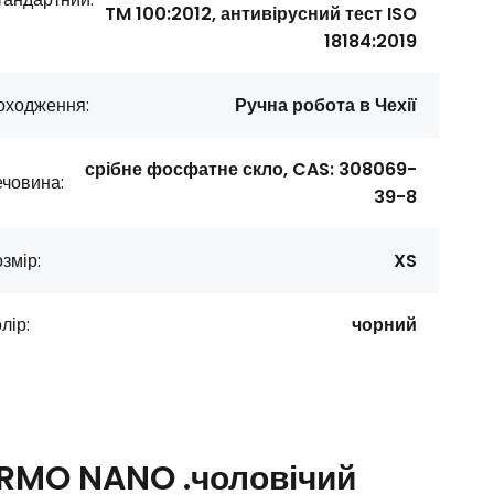
TM 100:2012, антивірусний тест ISO
18184:2019
оходження:
Ручна робота в Чехії
срібне фосфатне скло, CAS: 308069-
човина:
39-8
змір:
XS
лір:
чорний
ERMO NANO .чоловічий