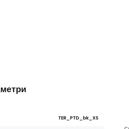
метри
TER_PTD_bk_XS
С