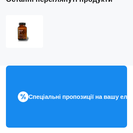
Srdečník
obecný
%
Спеціальні пропозиції на вашу еле