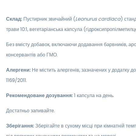
Склад:
Пустирник звичайний (
Leonurus cardiaca
) стан
трави 10:1, вегетаріанська капсула (гідроксипропілметил
Без вмісту добавок, включаючи додавання барвників, аро
консервантів або ГМО.
Алергени:
Не містить алергенів, зазначених у додатку д
1169/2011.
Рекомендоване дозування:
1 капсула на день.
Достатньо запивайте.
Зберігання:
Зберігайте в сухому місці при кімнатній темп