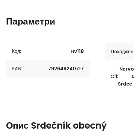
Параметри
Код:
HV118
Походжен
EAN:
792649240717
Nervo
Cíl:
s
Srdce 
Опис
Srdečník obecný