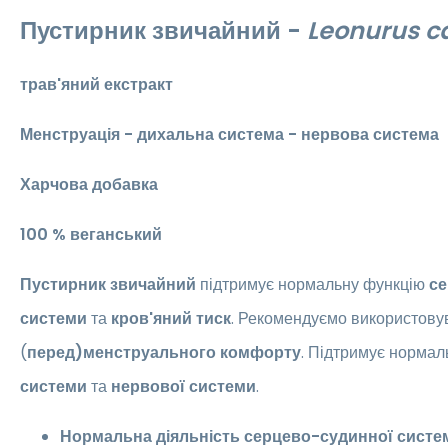
Пустирник звичайний -
Leonurus c
трав'яний екстракт
Менструація - дихальна система - нервова система
Харчова добавка
100 % веганський
Пустирник звичайний
підтримує нормальну функцію
се
системи
та
кров'яний тиск
. Рекомендуємо використову
(
перед)менструального комфорту
. Підтримує норма
системи
та
нервової системи
.
Нормальна діяльність серцево-судинної систе