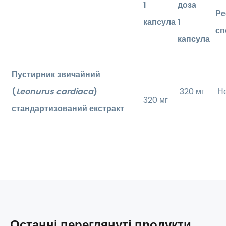
1
доза
Ре
капсула
1
сп
капсула
Пустирник звичайний
(
Leonurus cardiaca
)
320 мг
Не
320 мг
стандартизований екстракт
Останні переглянуті продукти