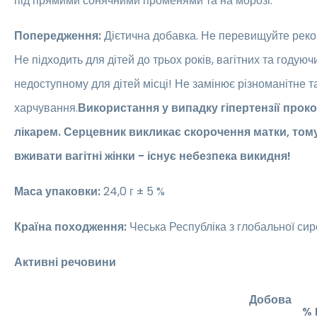
під прямими сонячними променями та на морозі.
Попередження:
Дієтична добавка. Не перевищуйте реко
Не підходить для дітей до трьох років, вагітних та годуюч
недоступному для дітей місці! Не замінює різноманітне 
харчування.
Використання у випадку гіпертензії проко
лікарем. Серцевник викликає скорочення матки, тому
вживати вагітні жінки - існує небезпека викидня!
Маса упаковки:
24,0 г ± 5 %
Країна походження:
Чеська Республіка з глобальної си
Активні речовини
Добова
% 