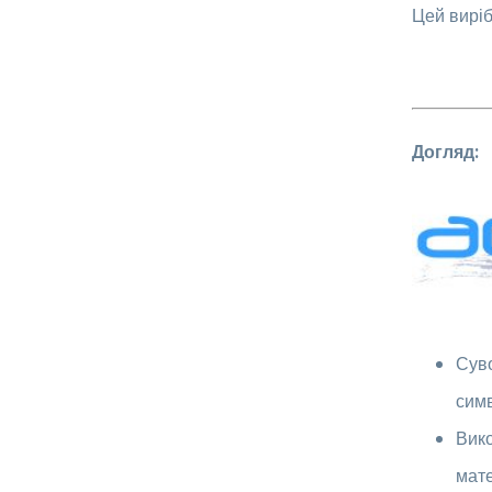
Цей виріб
Догляд:
Суво
симв
Вико
мат