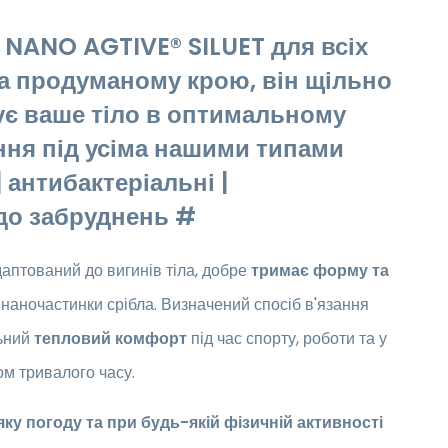
 NANO AGTIVE® SILUET для всіх
 та продуманому крою, він щільно
мує ваше тіло в оптимальному
ння під усіма нашими типами
 антибактеріальні |
 до забруднень #
аптований до вигинів тіла, добре
тримає форму та
ь наночастинки срібла. Визначений спосіб в'язання
льний
тепловий комфорт
під час спорту, роботи та у
м тривалого часу.
ку погоду та при будь-якій фізичній активності