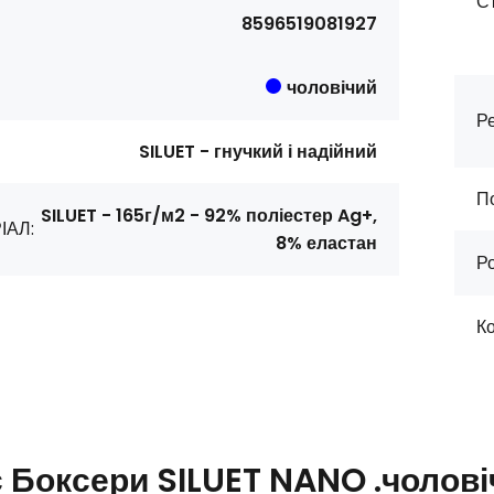
С
8596519081927
чоловічий
Ре
SILUET - гнучкий і надійний
П
SILUET - 165г/м2 - 92% поліестер Ag+,
ІАЛ:
8% еластан
Ро
Ко
с
Боксери SILUET NANO .чолові