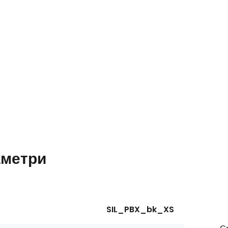
метри
SIL_PBX_bk_XS