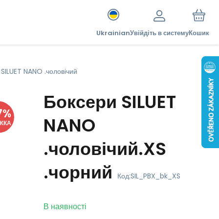
Ukrainian
Увійдіть в систему
Кошик
 SILUET NANO .чоловічий
Боксери SILUET
7
%
NANO
ЖКА
.чоловічий.XS
.чорний
Код:
SIL_PBX_bk_XS
В наявності