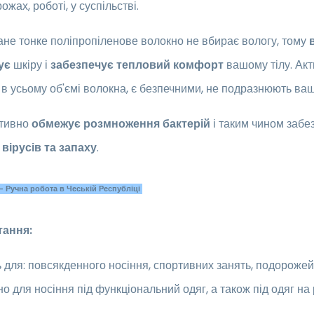
ожах, роботі, у суспільстві.
не тонке поліпропіленове волокно не вбирає вологу, тому
ує
шкіру і
забезпечує тепловий комфорт
вашому тілу. Ак
 в усьому об'ємі волокна, є безпечними, не подразнюють вашу
ктивно
обмежує розмноження бактерій
і таким чином забе
 вірусів та запаху
.
 Ручна робота в Чеській Республіці
тання:
 для: повсякденного носіння, спортивних занять, подорожей т
о для носіння під функціональний одяг, а також під одяг на р