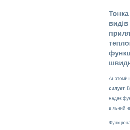
Тонка
видів
приля
тепло
функц
швидк
Анатоміч
силует
. 
надає фун
вільний ч
Функціон