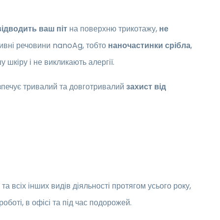
відводить ваш піт
на поверхню трикотажу,
не
тивні речовини nanoAg, тобто
наночастинки срібла
,
 шкіру і не викликають алергії.
зпечує тривалий та довготривалий
захист від
а всіх інших видів діяльності протягом усього року,
оботі, в офісі та під час подорожей.