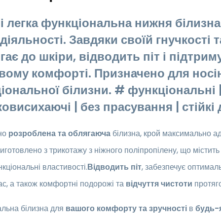
 і легка функціональна нижня білизна
 діяльності. Завдяки своїй гнучкості
гає до шкіри, відводить піт і підтри
вому комфорті. Призначено для носі
іональної білизни. # функціональні |
овисихаючі | без прасування | стійкі
но
розроблена та облягаюча
білизна,
крой максимально ад
Виготовлено з трикотажу з ніжного поліпропілену, що містит
кціональні властивості.
Відводить піт
, забезпечує оптима
ас, а також комфортні подорожі та
відчуття чистоти
протяго
альна білизна для
вашого комфорту та зручності
в
будь-я