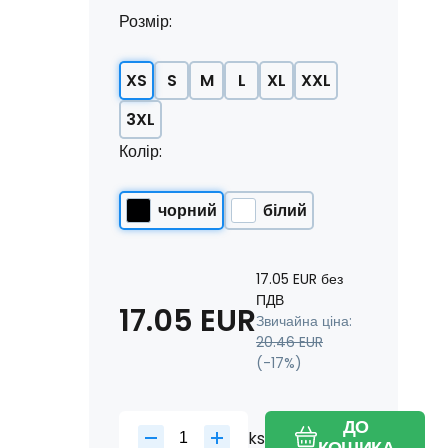
Розмір:
XS
S
M
L
XL
XXL
3XL
Колір:
чорний
білий
17.05
EUR
без
ПДВ
17.05
EUR
Звичайна ціна:
20.46
EUR
(-
17
%)
ДО
ks