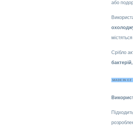
або подор
Використа
охолодж
містяться
Срібло а
бактерій,
MADE IN CZ -
Викорис
Підходить
розроблен