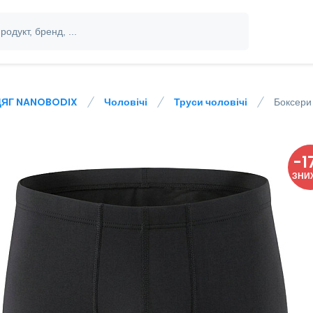
ЯГ NANOBODIX
Чоловічі
Труси чоловічі
Боксери
-
1
ЗНИ