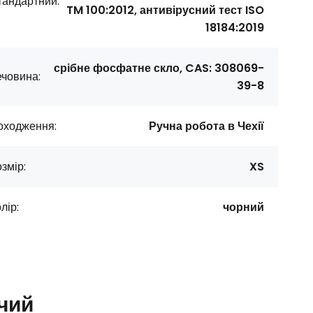
тандартний:
TM 100:2012, антивірусний тест ISO
18184:2019
срібне фосфатне скло, CAS: 308069-
човина:
39-8
оходження:
Ручна робота в Чехії
змір:
XS
лір:
чорний
чий