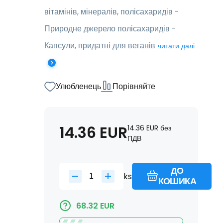
вітамінів, мінералів, полісахаридів -
Природне джерело полісахаридів -
Капсули, придатні для веганів
читати далі
Улюбленець
Порівняйте
14.36
EUR
14.36
EUR
без
ПДВ
ДО
ks
КОШИКА
68.32
EUR