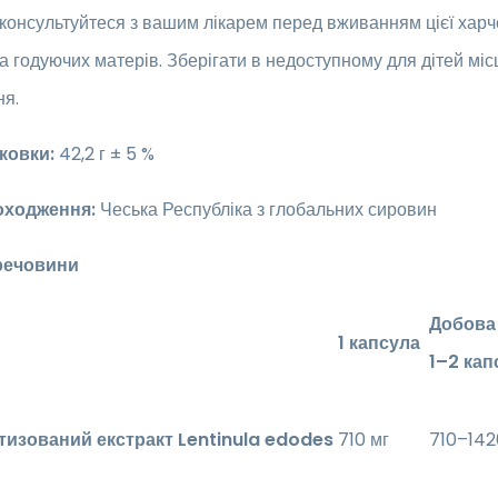
оконсультуйтеся з вашим лікарем перед вживанням цієї харчов
та годуючих матерів. Зберігати в недоступному для дітей мі
ня.
ковки:
42,2 г ± 5 %
оходження:
Чеська Республіка з глобальних сировин
речовини
Добова
1 капсула
1–2 кап
тизований екстракт Lentinula edodes
710 мг
710–142