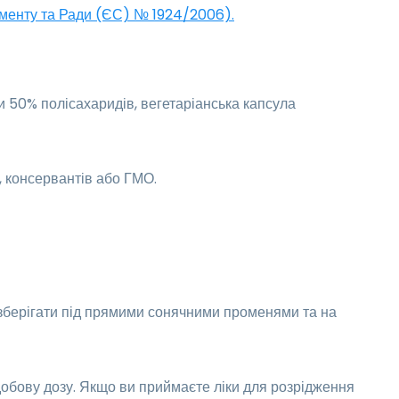
аменту та Ради (ЄС) № 1924/2006).
и 50% полісахаридів, вегетаріанська капсула
, консервантів або ГМО.
е зберігати під прямими сонячними променями та на
бову дозу. Якщо ви приймаєте ліки для розрідження