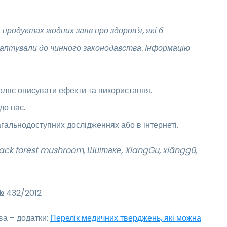
родуктах жодних заяв про здоров'я, які б
даптували до чинного законодавства. Інформацію
оляє описувати ефекти та використання.
до нас.
агальнодоступних дослідженнях або в інтернеті.
lack forest mushroom, Шиітаке, XiangGu, xiānggū,
 № 432/2012
ва – додатки:
Перелік медичних тверджень, які можна