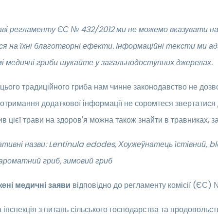
ві регламенту ЄС № 432/2012 ми не можемо вказувати на п
ся на їхні благотворні ефекти. Інформаційні тексти ми а
мі медичні гриби шукайте у загальнодоступних джерелах.
цього традиційного гриба нам чинне законодавство не дозв
отримання додаткової інформації не соромтеся звертатися 
в цієї трави на здоров'я можна також знайти в травниках, з
тивні назви: Lentinula edodes, Хоужеўнатець їстівний, b
ароматний гриб, зимовий гриб
ені медичні заяви
відповідно до регламенту комісії (ЄС)
інспекція з питань сільського господарства та продовольст