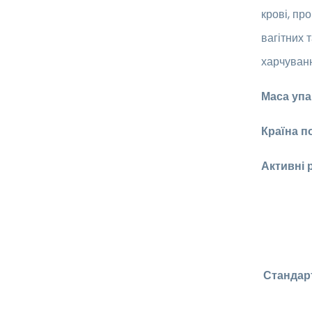
крові, пр
вагітних 
харчуван
Маса упа
Країна п
Активні 
Стандар