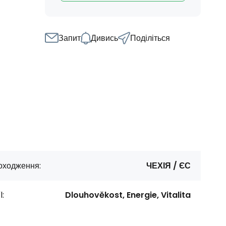
Запит
Дивись
Поділіться
оходження:
ЧЕХІЯ / ЄС
l:
Dlouhověkost, Energie, Vitalita