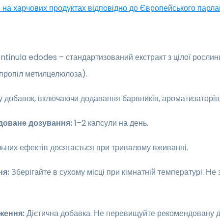
 на харчових продуктах відповідно до Європейського парл
ntinula edodes – стандартизований екстракт з цілої рослин
пропіл метилцелюлоза).
у добавок, включаючи додавання барвників, ароматизаторів
доване дозування:
1–2 капсули на день.
ьних ефектів досягається при тривалому вживанні.
ня:
Зберігайте в сухому місці при кімнатній температурі. Н
ження:
Дієтична добавка. Не перевищуйте рекомендовану до