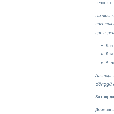
речовин.
На підста
посилали
про окре
Для 
Для 
Впли
Альтерна
dōnggū, 
Затвердж
Державна 