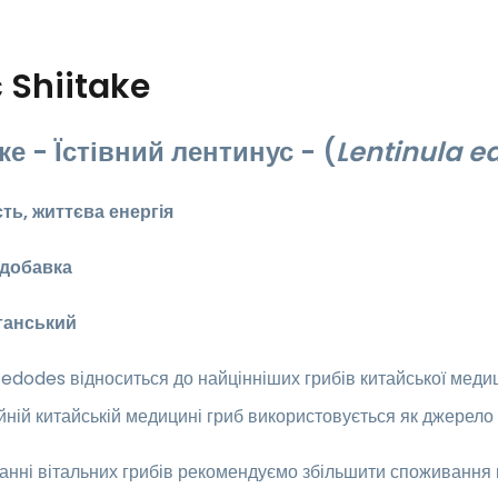
с
Shiitake
ке -
Їстівний лентинус - (
Lentinula e
сть, життєва енергія
 добавка
ганський
 edodes відноситься до найцінніших грибів китайської меди
йній китайській медицині гриб використовується як джерело с
нні вітальних грибів рекомендуємо збільшити споживання в