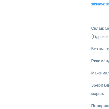
зазначати
Склад:
Le
(Гідрокси
Без вміст
Рекомен
Максимал
Зберіган
морозі.
Поперед