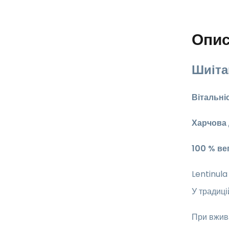
Опи
Шиіта
Вітальні
Харчова
100 % ве
Lentinula
У традиці
При вжива