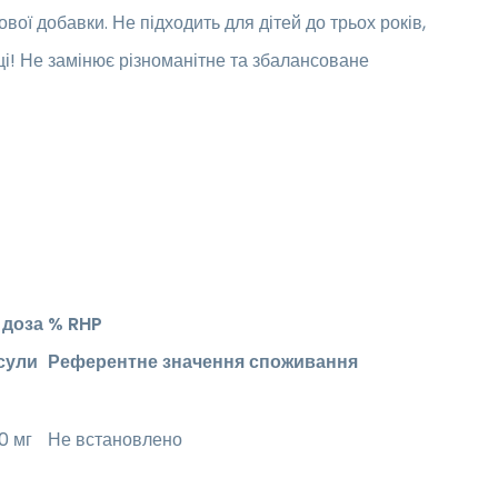
ої добавки. Не підходить для дітей до трьох років,
сці! Не замінює різноманітне та збалансоване
 доза
% RHP
сули
Референтне значення споживання
0 мг
Не встановлено