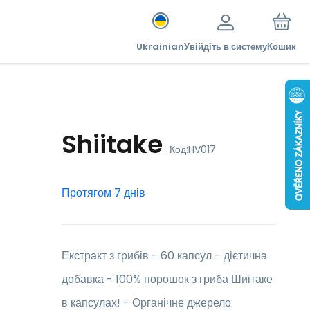
Ukrainian
Увійдіть в систему
Кошик
Shiitake
Код:
HV017
Протягом 7 днів
Екстракт з грибів - 60 капсул - дієтична
добавка - 100% порошок з гриба Шиітаке
в капсулах! - Органічне джерело