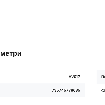
метри
HV017
П
735745778685
Cí