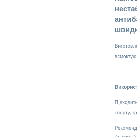
неста
антиб
швидк
Виготовл
всмоктуюч
Викорис
Підходить
спорту, т
Рекоменду