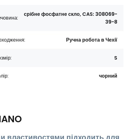
срібне фосфатне скло, CAS: 308069-
човина:
39-8
оходження:
Ручна робота в Чехії
змір:
S
лір:
чорний
NANO
и властивостями підходить для