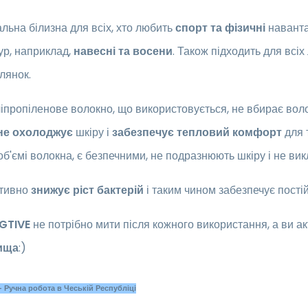
льна білизна для всіх, хто любить
спорт та фізичні
навант
ур, наприклад,
навесні та восени
. Також підходить для всіх
лянок.
іпропіленове волокно, що використовується, не вбирає воло
не охолоджує
шкіру і
забезпечує тепловий комфорт
для т
об'ємі волокна, є безпечними, не подразнюють шкіру і не вик
ктивно
знижує ріст бактерій
і таким чином забезпечує пості
GTIVE
не потрібно мити після кожного використання, а ви а
ища
:)
 Ручна робота в Чеській Республіці