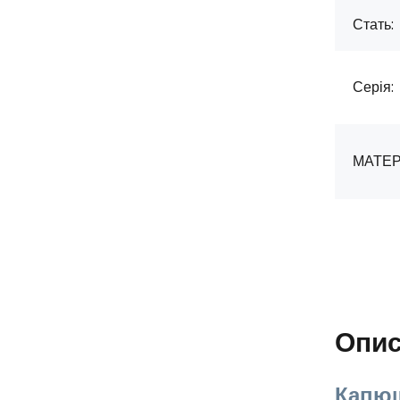
Стать:
Серія:
МАТЕР
Опи
Капюш