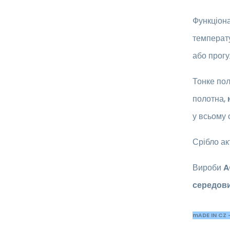
Функціона
температ
або прогу
Тонке пол
полотна,
у всьому 
Срібло а
Вироби
A
середов
mADE IN CZ -