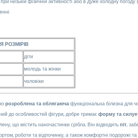
 при низькій фізичній активності або в дуже холодну погод
енні.
Я РОЗМІРІВ
діти
молодь та жінки
чоловіки
но
розроблена та облягаюча
функціональна білизна для чо
ний до особливостей фігури, добре тримає
форму та силуе
лену, що містить наночастинки срібла. Він відводить
піт
, за
ортом, роботи та відпочинку, а також комфортні подорожі та