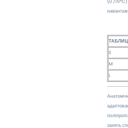
(0 /15°C)
навантаж
ТАБЛИЦ
S
M
L
Анатоміч
адаптова
поліпропі
занять сп