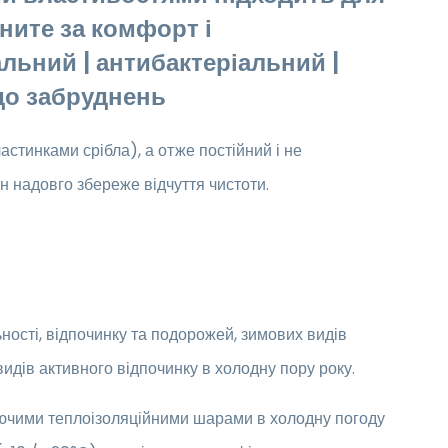
іните за комфорт і
льний | антибактеріальний |
 до забруднень
астинками срібла), а отже постійний і не
н надовго збереже відчуття чистоти.
ьності, відпочинку та подорожей, зимових видів
 видів активного відпочинку в холодну пору року.
аючими теплоізоляційними шарами в холодну погоду