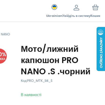
Ukrainian
Увійдіть в систему
Кошик
O NANO
Мото/лижний
0
%
капюшон PRO
ЖКА
NANO .S .чорний
Код:
PRO_MTK_bk_S
В наявності