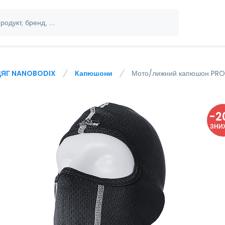
ЯГ NANOBODIX
Капюшони
Мото/лижний капюшон PR
-
2
ЗНИ