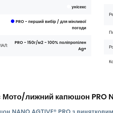
унісекс
Ре
PRO - перший вибір / для мінливої
погоди
П
PRO - 150г/м2 - 100% поліпропілен
ІАЛ:
Ро
Ag+
Ко
с
Мото/лижний капюшон PRO 
он NANO AGTIVE® PRO з винятковим