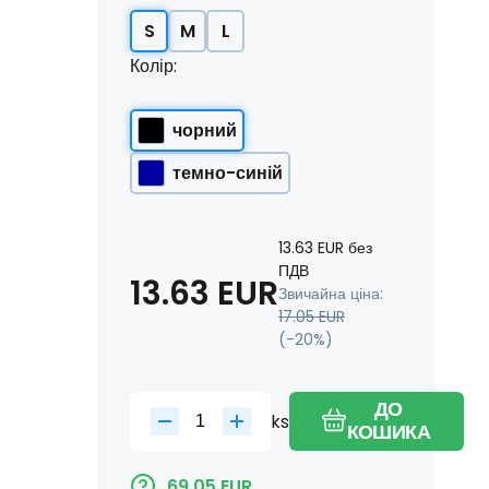
S
M
L
Колір:
чорний
темно-синій
13.63
EUR
без
ПДВ
13.63
EUR
Звичайна ціна:
17.05
EUR
(-
20
%)
ДО
ks
КОШИКА
69.05
EUR