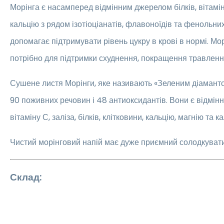
Морінга є насамперед відмінним джерелом білків, вітаміні
кальцію з рядом ізотіоціанатів, флавоноїдів та фенольни
допомагає підтримувати рівень цукру в крові в нормі. Мор
потрібно для підтримки схуднення, покращення травлення
Сушене листя Морінги, яке називають «Зеленим діаманто
90 поживних речовин і 48 антиоксидантів. Вони є відмін
вітаміну С, заліза, білків, клітковини, кальцію, магнію та ка
Чистий морінговий напій має дуже приємний солодкувати
Склад: