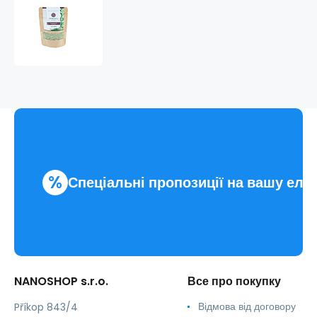
Моринга
з
травами
-
кровоносні
судини,
серце
%
Спеціальні пропозиції на вашу еле
NANOSHOP s.r.o.
Все про покупку
Відмова від договору
Příkop 843/4