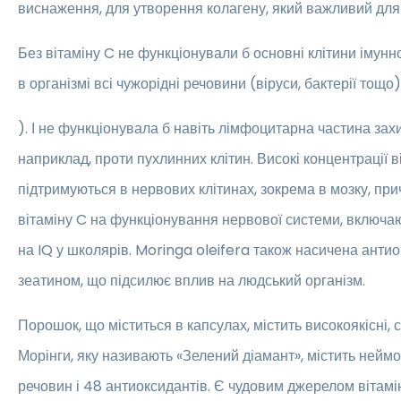
виснаження, для утворення колагену, який важливий для 
Без вітаміну C не функціонували б основні клітини імунн
в організмі всі чужорідні речовини (віруси, бактерії тощо)
). І не функціонувала б навіть лімфоцитарна частина захи
наприклад, проти пухлинних клітин. Високі концентрації в
підтримуються в нервових клітинах, зокрема в мозку, пр
вітаміну C на функціонування нервової системи, включа
на IQ у школярів. Moringa oleifera також насичена анти
зеатином, що підсилює вплив на людський організм.
Порошок, що міститься в капсулах, містить високоякісні, 
Морінги, яку називають «Зелений діамант», містить нейм
речовин і 48 антиоксидантів. Є чудовим джерелом вітаміну