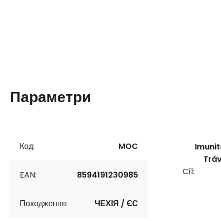
Параметри
Код:
MOC
Imunit
Tráv
Cíl:
EAN:
8594191230985
Походження:
ЧЕХІЯ / ЄС