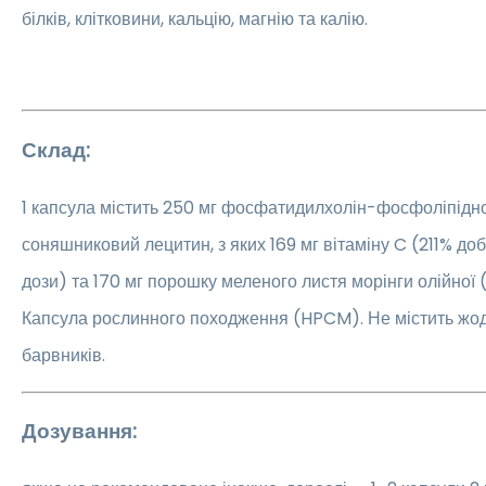
білків, клітковини, кальцію, магнію та калію.
Склад:
1 капсула містить 250 мг фосфатидилхолін-фосфоліпідн
соняшниковий лецитин, з яких 169 мг вітаміну C (211% д
дози) та 170 мг порошку меленого листя морінги олійної 
Капсула рослинного походження (HPCM). Не містить жод
барвників.
Дозування: