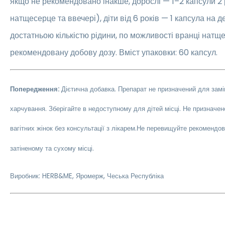
якщо не рекомендовано інакше, дорослі — 1–2 капсули 2 
натщесерце та ввечері), діти від 6 років — 1 капсула на д
достатньою кількістю рідини, по можливості вранці нат
рекомендовану добову дозу. Вміст упаковки: 60 капсул.
Попередження:
Дієтична добавка. Препарат не призначений для зам
харчування. Зберігайте в недоступному для дітей місці. Не призначено
вагітних жінок без консультації з лікарем.
Не перевищуйте рекомендова
затіненому та сухому місці.
Виробник: HERB&ME, Яромерж, Чеська Республіка