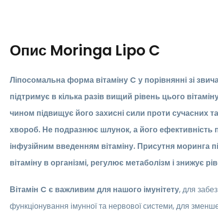
Опис
Moringa Lipo C
Ліпосомальна форма вітаміну C у порівнянні зі звич
підтримує в кілька разів вищий рівень цього вітаміну
чином підвищує його захисні сили проти сучасних та
хвороб
. Не подразнює шлунок, а його ефективність 
інфузійним введенням вітаміну. Присутня моринга 
вітаміну в організмі, регулює метаболізм і знижує рів
Вітамін C є важливим для нашого імунітету
, для забе
функціонування імунної та нервової системи, для зменш