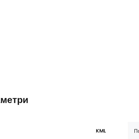
метри
KML
П