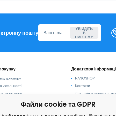
УВІЙДІТЬ
ектронну пошту
В
СИСТЕМУ
покупку
Додаткова інформаці
від договору
NANOSHOP
а лояльності
Контакти
ія та розміри
Для шкіл муніципалітеті
неприбуткових організа
кація
Файли cookie та GDPR
Скарги
а положення
перевірено
tive® nanoshop а партнери потребують Вашої згоди