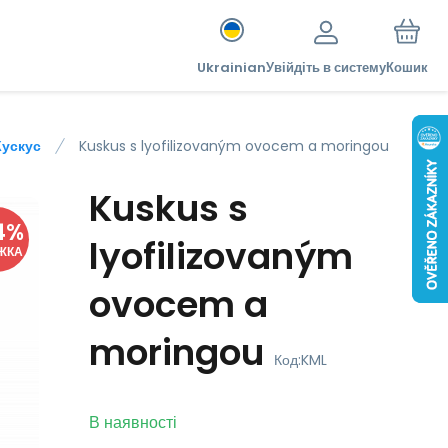
Ukrainian
Увійдіть в систему
Кошик
Кускус
Kuskus s lyofilizovaným ovocem a moringou
Kuskus s
4
%
lyofilizovaným
ЖКА
ovocem a
moringou
Код:
KML
В наявності