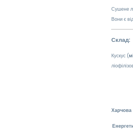
Сушене ли
Вони є від
Склад:
Кускус (
м
ліофілізо
Харчова ц
Енергети