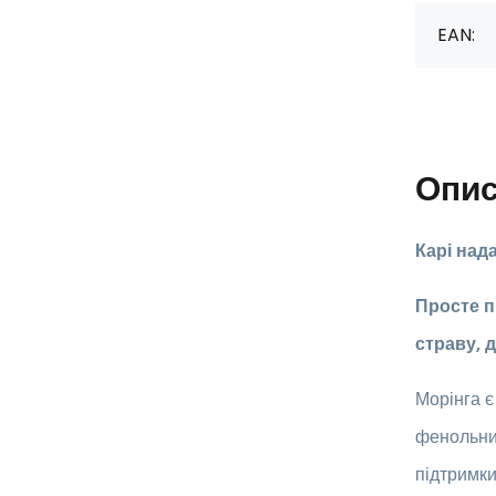
EAN:
Опи
Карі над
Просте п
страву, д
Морінга є
фенольних
підтримки