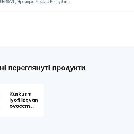
HERB&ME, Яромерж, Чеська Республіка
ні переглянуті продукти
Kuskus s
lyofilizovaným
ovocem a
moringou