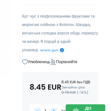
Кус-кус з ліофілізованими фруктами та
морінгою олійною з Філіппін. Швидка,
веганська солодка версія обіду, перекусу
чи вечері. 6 порцій в одній
упаковці.
читати далі
Улюбленець
Порівняйте
8.45
EUR
без ПДВ
8.45
EUR
Звичайна ціна:
9.78
EUR
(-
14
%)
ДО