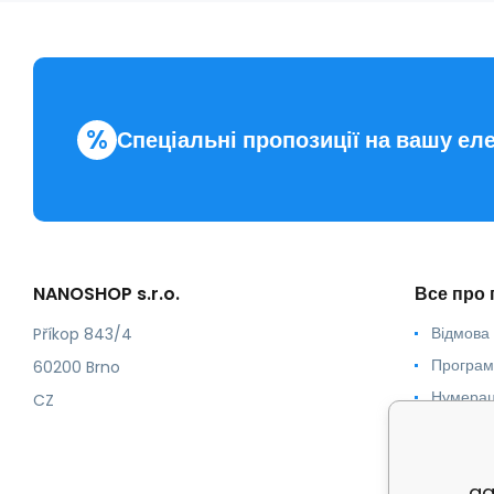
%
Спеціальні пропозиції на вашу ел
NANOSHOP s.r.o.
Все про 
Відмова 
Příkop 843/4
Програм
60200 Brno
Нумерац
CZ
Сертифі
Умови т
ag