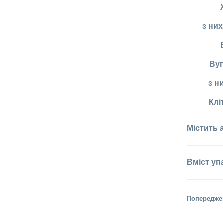
з них
Ву
з н
Клі
Містить 
Вміст уп
Попередже