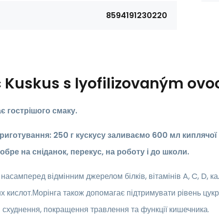
8594191230220
с
Kuskus s lyofilizovaným ov
ає гострішого смаку.
риготування:
250 г кускусу заливаємо 600 мл киплячої
обре на сніданок, перекус, на роботу і до школи.
 насамперед відмінним джерелом білків, вітамінів A, C, D, ка
 кислот.Морінга також допомагає підтримувати рівень цукру 
 схуднення, покращення травлення та функції кишечника.