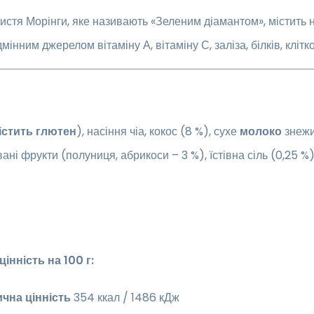
стя Морінги, яке називають «Зеленим діамантом», містить н
мінним джерелом вітаміну А, вітаміну С, заліза, білків, клітк
істить глютен
), насіння чіа, кокос (8 %), сухе
молоко
знежи
вані фрукти (полуниця, абрикоси – 3 %), їстівна сіль (0,25 %)
інність на 100 г:
чна цінність
354 ккал / 1486 кДж