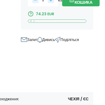
ks
КОШИКА
74.23
EUR
Запит
Дивись
Поділіться
оходження:
ЧЕХІЯ / ЄС