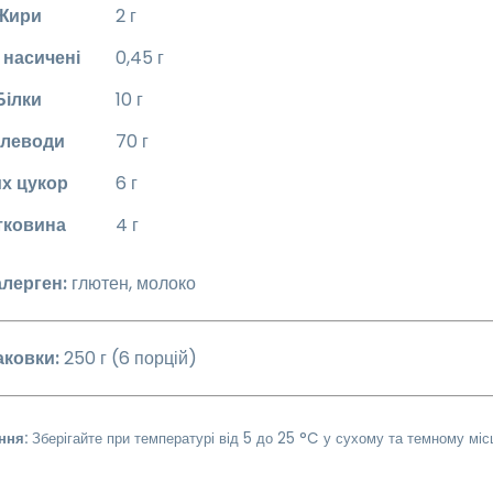
Жири
2 г
 насичені
0,45 г
Білки
10 г
глеводи
70 г
их цукор
6 г
тковина
4 г
алерген:
глютен, молоко
аковки:
250 г (6 порцій)
ння:
Зберігайте при температурі від 5 до 25 °C у сухому та темному місц