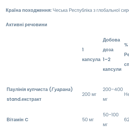
Країна походження:
Чеська Республіка з глобальної си
Активні речовини
Добова
%
1
доза
Р
капсула
1–2
с
капсули
Паулінія купчиста (
Гуарана
)
200–400
200 мг
Н
stand.екстракт
мг
50–100
Вітамін C
50 мг
62
мг