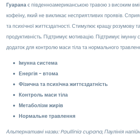
Гуарана
є південноамериканською травою з високим вм
кофеїну, який не викликає несприятливих проявів. Спри
та психічної життєздатності. Стимулює кращу розумову т
продуктивність. Підтримує мотивацію. Підтримує імунну 
додаток для контролю маси тіла та нормального травлен
Імунна система
Енергія - втома
Фізична та психічна життєздатність
Контроль маси тіла
Метаболізм жирів
Нормальне травлення
Альтернативні назви: Paullinia cupana, Паулінія напій