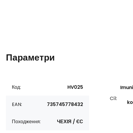
Параметри
Код:
HV025
Imun
Cíl:
ko
EAN:
735745778432
Походження:
ЧЕХІЯ / ЄС