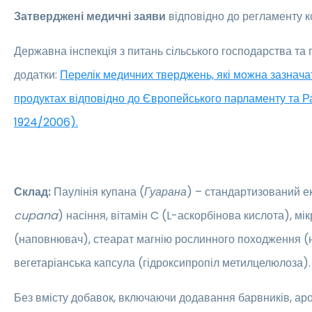
Затверджені медичні заяви
відповідно до регламенту к
Державна інспекція з питань сільського господарства та
додатки:
Перелік медичних тверджень, які можна зазнача
продуктах відповідно до Європейського парламенту та 
1924/2006).
Склад:
Паулінія купана (
Гуарана
) – стандартизований ек
cupana
) насіння, вітамін C (L-аскорбінова кислота), м
(наповнювач), стеарат магнію рослинного походження (
вегетаріанська капсула (гідроксипропіл метилцелюлоза).
Без вмісту добавок, включаючи додавання барвників, аро