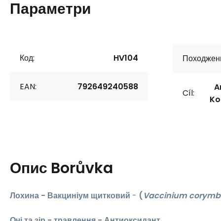
Параметри
Код:
HV104
Походжен
EAN:
792649240588
A
Cíl:
Ko
Опис
Borůvka
Лохина -
Вакциніум щитковий
-
(
Vaccinium corym
Очі та зір - травлення -
Антиоксидант