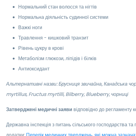
Нормальний стан волосся та нігтів
Нормальна діяльність судинної системи
Важкі ноги
Травлення - кишковий транзит
Рівень цукру в крові
Метаболізм глюкози, ліпідів і білків
Антиоксидант
Альтернативні назви: Брусниця звичайна, Канадська чо
myrtillus, Fructus myrtilli, Bilberry,
Blueberry, чорниці
Затверджені медичні заяви
відповідно до регламенту к
Державна інспекція з питань сільського господарства та
додатки:
Перелік медичних тверджень, які можна зазнача