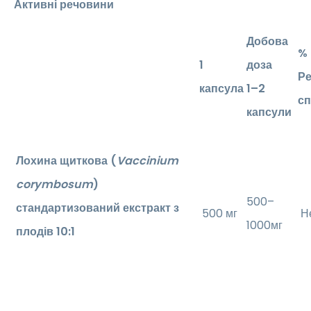
Активні речовини
Добова
%
1
доза
Ре
капсула
1–2
с
капсули
Лохина щиткова (
Vaccinium
corymbosum
)
500–
стандартизований екстракт з
500 мг
Не
1000мг
плодів 10:1