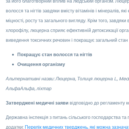
за його благотворний вплив на людський організм. Люцер
волосся та нігтів завдяки вмісту вітамінів і мінералів, як
міцності, росту та загального вигляду. Крім того, завдяки
хлорофілу, люцерна сприяє ефективній детоксикації орга
виведення токсичних речовин і покращує загальний стан 
Покращує стан волосся та нігтів
Очищення організму
Альтернативні назви: Люцерна, Толиця люцерна L., Medi
АльфаАльфа, ліхтар
Затверджені медичні заяви
відповідно до регламенту к
Державна інспекція з питань сільського господарства та
додатки:
Перелік медичних тверджень, які можна зазнача