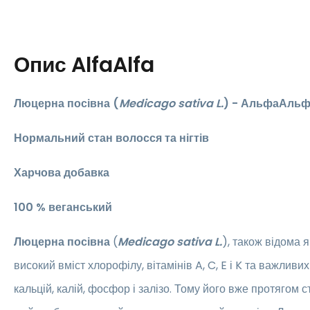
Опис
AlfaAlfa
Люцерна посівна (
Medicago sativa L.
) - АльфаАль
Нормальний стан волосся та нігтів
Харчова добавка
​100 % веганський
Люцерна посівна
(
Medicago sativa L.
),
також відома 
високий вміст хлорофілу, вітамінів A, C, E і K та важливих
кальцій, калій, фосфор і залізо. Тому його вже протягом 