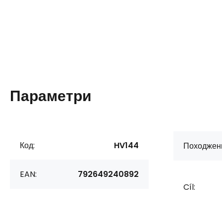
Параметри
Код:
HV144
Походжен
EAN:
792649240892
Cíl: