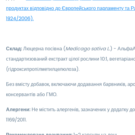
продуктах відповідно до Європейського парламенту та 
1924/2006).
Склад:
Люцерна посівна (
Medicago sativa L.
) - Альфа
стандартизований екстракт цілої рослини 10:1, вегетаріан
(гідроксипропілметилцелюлоза).
Без вмісту добавок, включаючи додавання барвників, аро
консервантів або ГМО.
Алергени:
Не містить алергенів, зазначених у додатку 
1169/2011.
Рекомендоване дозування:
1–2 капсули на день.