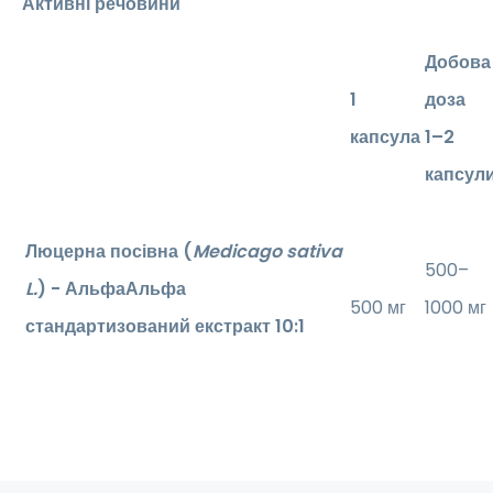
Активні речовини
Добова
1
доза
капсула
1–2
капсул
Люцерна посівна (
Medicago sativa
500–
L.
) - АльфаАльфа
500 мг
1000 мг
стандартизований екстракт 10:1