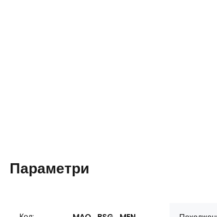
Параметри
Код:
MAO_BSG_MEN