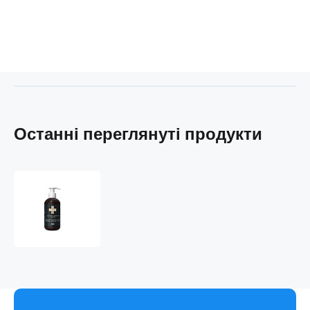
Останні переглянуті продукти
ALFA
OMEGA
Biotic
Shower
Gel
for
Men