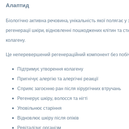
Алаптид
Біологічно активна речовина, унікальність якої полягає у
регенерації шкіри, відновленні пошкоджених клітин та ст
колагену.
Це неперевершений регенераційний компонент без побіч
Підтримує утворення колагену
Пригнічує алергію та алергічні реакції
Сприяє загоєнню ран після хірургічних втручань
Регенерує шкіру, волосся та нігті
Уповільнює старіння
Відновлює шкіру після опіків
Ревіталізує організм