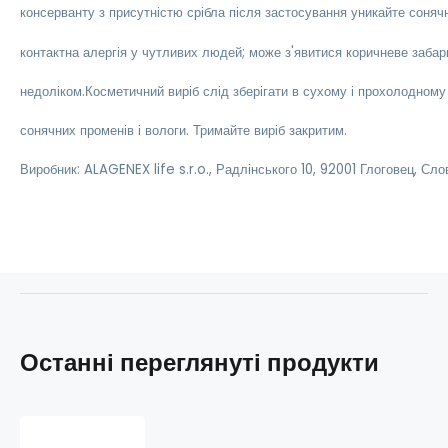
консерванту з присутністю срібла після застосування уникайте соняч
контактна алергія у чутливих людей; може з'явитися коричневе забар
недоліком.
Косметичний виріб слід зберігати в сухому і прохолодному 
сонячних променів і вологи. Тримайте виріб закритим.
Виробник: ALAGENEX life s.r.o., Радлінського 10, 92001 Глоговец, Сл
Останні переглянуті продукти