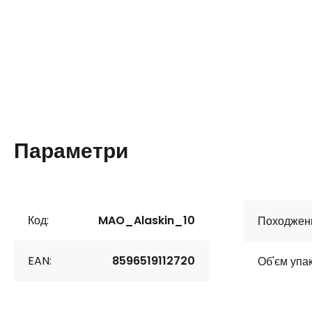
Параметри
Код:
MAO_Alaskin_10
Походжен
EAN:
8596519112720
Об'єм упак