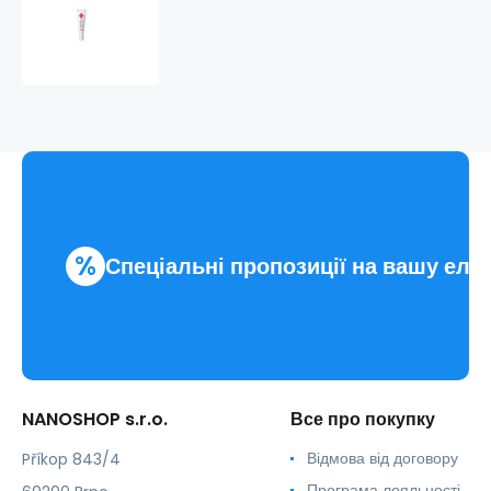
ALFA
OMEGA
Alaskin
10
%
Спеціальні пропозиції на вашу еле
NANOSHOP s.r.o.
Все про покупку
Відмова від договору
Příkop 843/4
Програма лояльності