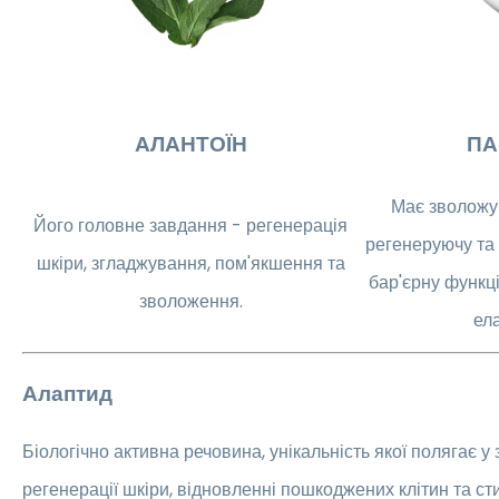
АЛАНТОЇН
ПА
Має зволожу
Його головне завдання - регенерація
регенеруючу та
шкіри, згладжування, пом'якшення та
бар'єрну функці
зволоження.
ела
Алаптид
Біологічно активна речовина, унікальність якої полягає у
регенерації шкіри, відновленні пошкоджених клітин та ст