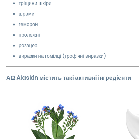
тріщини шкіри
шрами
геморой
пролежні
розацеа
виразки на гомілці (трофічні виразки)
ΑΩ Alaskin
містить такі активні інгредієнти